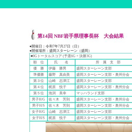
第14回 NBF岩手県理事長杯 大会結果
●開催日：令和7年7月27日（日）
●開催場所：盛岡スターレーン（盛岡）
■9Gトータルスコア (予選6G + 決勝3G)
順 位
氏 名
所 属 支 部
優 勝
伊藤 勝男
盛岡スターレーン支部
準優勝
藤野 真由美
盛岡スターレーン支部・奥州分会
第３位
山崎 志津江
盛岡スターレーン支部
第４位
梶原 悦子
盛岡スターレーン支部・奥州分会
第５位
泡渕 美幸
マッハランド支部
男子H/G
佐々木 芳則
盛岡スターレーン支部・奥州分会
男子H/S
佐々木 芳則
盛岡スターレーン支部・奥州分会
女子H/G
山崎 志津江
盛岡スターレーン支部
女子H/S
梶原 悦子
盛岡スターレーン支部・奥州分会