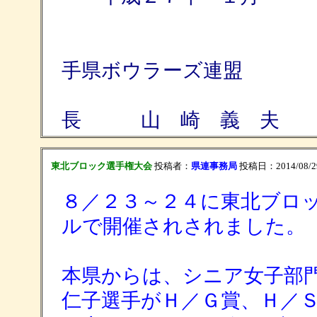
Ｎ
手県ボウラーズ連盟
理
長 山 崎 義 夫
東北ブロック選手権大会
投稿者：
県連事務局
投稿日：2014/08/29(F
８／２３～２４に東北ブロ
ルで開催されされました。
本県からは、シニア女子部
仁子選手がＨ／Ｇ賞、Ｈ／