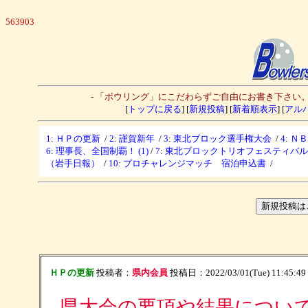
563903
- 「ボウリング」にこだわらずご自由にお書き下さい
[
トップに戻る
] [
新規投稿
] [
新着順表示
] [
アル
1
:
ＨＰの更新
/
2
:
謹賀新年
/
3
:
東北ブロック選手権大会
/
4
:
Ｎ
6
:
理事長、全国制覇！ (1)
/
7
:
東北ブロックトリオフェスティバ
（岩手日報）
/
10
:
プロチャレンジマッチ 宿泊申込書
/
ＨＰの更新
投稿者：
県内会員
投稿日：2022/03/01(Tue) 11:45:49
県大会の要項や結果につい