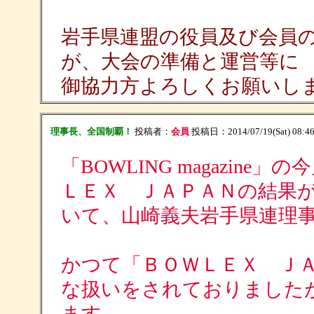
岩手県連盟の役員及び会員
が、大会の準備と運営等に
御協力方よろしくお願いし
理事長、全国制覇！
投稿者：
会員
投稿日：2014/07/19(Sat) 08:4
「BOWLING magazin
ＬＥＸ ＪＡＰＡＮの結果
いて、山崎義夫岩手県連理
かつて「ＢＯＷＬＥＸ Ｊ
な扱いをされておりました
ます。