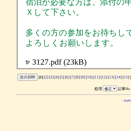
宿泊が必要な方は、添付の
Ｘして下さい。
多くの方の参加をお待ちし
よろしくお願いします。
3127.pdf (23kB)
[1]
[
2
] [
3
] [
4
] [
5
] [
6
] [
7
] [
8
] [
9
] [
10
] [
11
] [
12
] [
13
] [
14
] [
15
] [
処理
記事No
-
Joyfu